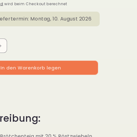
nd
wird beim Checkout berechnet
iefertermin:
Montag, 10. August 2026
Erhöhe
die
Menge
In den Warenkorb legen
für
chen
Zwiebelbrötchen
reibung:
 Brötchenteig mit 20 % Röstzwiebeln.