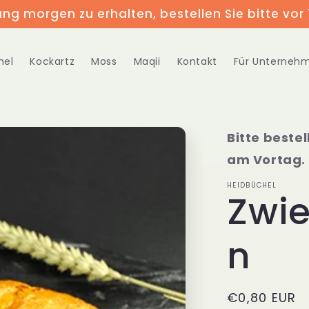
ung morgen zu erhalten, bestellen Sie bitte vor 
hel
Kockartz
Moss
Maqii
Kontakt
Für Unterneh
Bitte bestel
am Vortag.
HEIDBÜCHEL
Zwie
n
Normaler
€0,80 EUR