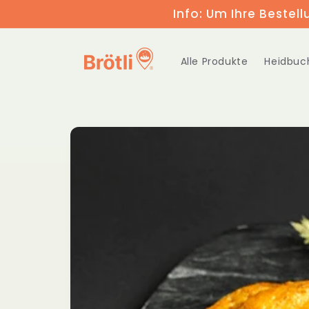
Direkt
Info: Um Ihre Bestell
zum
Inhalt
Alle Produkte
Heidbuc
Zu
Produktinformationen
springen