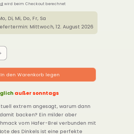
nd
wird beim Checkout berechnet
o, Di, Mi, Do, Fr, Sa
iefertermin:
Mittwoch, 12. August 2026
Erhöhe
die
Menge
In den Warenkorb legen
für
Dinkel-
Hafer-
äglich
außer sonntags
Porridge
750g
aktuell extrem angesagt, warum dann
t damit backen? Ein milder aber
chmack vom Hafer-Brei verbunden mit
ote des Dinkels ist eine perfekte