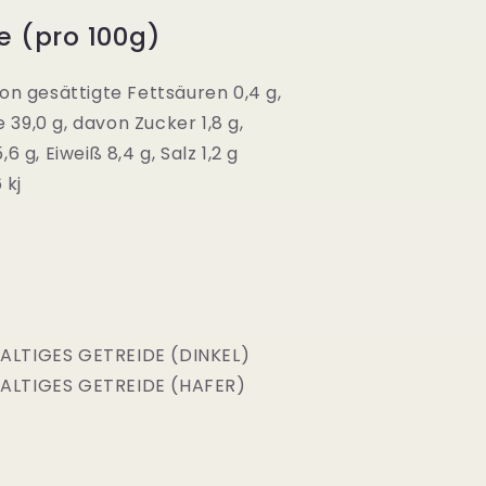
e
(pro 100g)
von gesättigte Fettsäuren 0,4 g,
39,0 g, davon Zucker 1,8 g,
,6 g, Eiweiß 8,4 g, Salz 1,2 g
 kj
e
ALTIGES GETREIDE (DINKEL)
ALTIGES GETREIDE (HAFER)