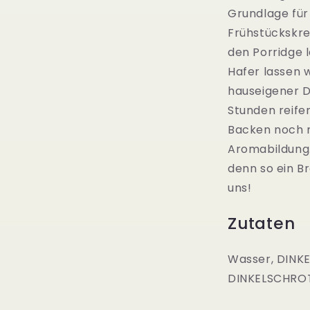
Grundlage für
Frühstückskre
den Porridge 
Hafer lassen 
hauseigener D
Stunden reif
Backen noch m
Aromabildung.
denn so ein B
uns!
Zutaten
Wasser, DINK
DINKELSCHROT,