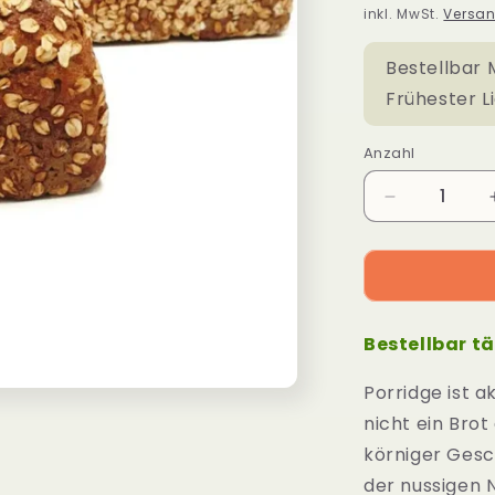
Preis
inkl. MwSt.
Versa
Bestellbar M
Frühester L
Anzahl
Verringere
die
Menge
für
Dinkel-
Hafer-
Bestellbar t
Porridge
750g
Porridge ist 
nicht ein Bro
körniger Ges
der nussigen N