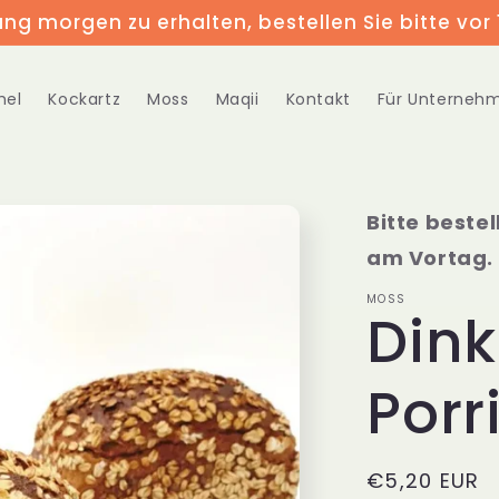
ung morgen zu erhalten, bestellen Sie bitte vor 
hel
Kockartz
Moss
Maqii
Kontakt
Für Unterneh
Bitte bestel
am Vortag.
MOSS
Dink
Porr
Normaler
€5,20 EUR