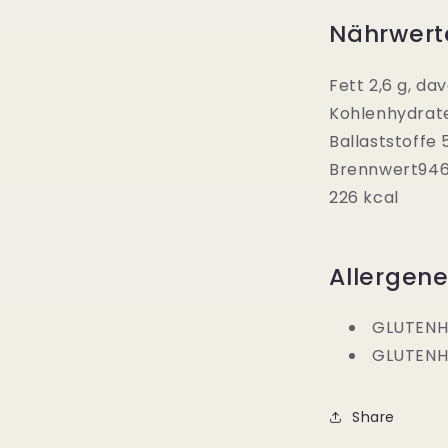
Nährwert
Fett 2,6 g, da
Kohlenhydrate 
Ballaststoffe 5
Brennwert
946
226 kcal
Allergen
GLUTENH
GLUTENH
Share