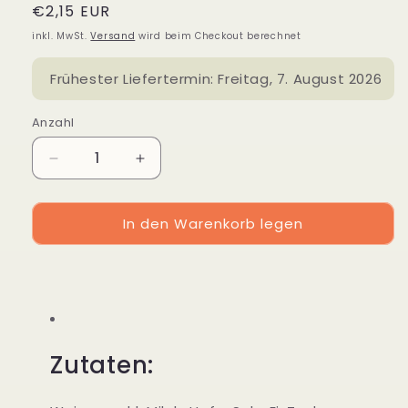
Normaler
€2,15 EUR
Preis
inkl. MwSt.
Versand
wird beim Checkout berechnet
Frühester Liefertermin:
Freitag, 7. August 2026
Anzahl
Verringere
Erhöhe
die
die
Menge
Menge
In den Warenkorb legen
für
für
Chococrèmecroissant
Chococrèmecroissant
Zutaten: