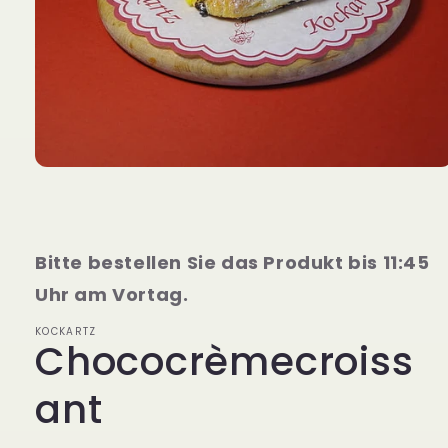
Medien
1
in
Modal
öffnen
Bitte bestellen Sie das Produkt bis 11:45
Uhr am Vortag.
KOCKARTZ
Chococrèmecroiss
ant