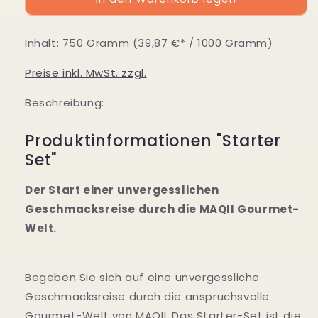
Starter
Starter
Set
Set
Inhalt:
750 Gramm
(39,87 €* / 1000 Gramm)
Preise inkl. MwSt. zzgl.
Beschreibung:
Produktinformationen "Starter
Set"
Der Start einer unvergesslichen
Geschmacksreise durch die MAQII Gourmet-
Welt.
Begeben Sie sich auf eine unvergessliche
Geschmacksreise durch die anspruchsvolle
Gourmet-Welt von MAQII. Das Starter-Set ist die