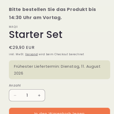
Bitte bestellen Sie das Produkt bis
14:30 Uhr am Vortag.
MAQII
Starter Set
Normaler
€29,90 EUR
Preis
inkl. MwSt.
Versand
wird beim Checkout berechnet
Frühester Liefertermin:
Dienstag, 11. August
2026
Anzahl
Verringere
Erhöhe
die
die
Menge
Menge
In den Warenkorb legen
für
für