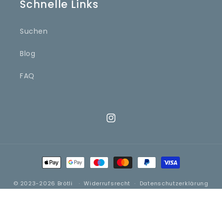
Schnelle Links
Suchen
Blog
FAQ
Instagram
Zahlungsmethoden
© 2023-2026
Brötli
Widerrufsrecht
Datenschutzerklärung
AGB
Verpackung
Kontaktinformationen
Impressum
Stornierungsrichtlinie