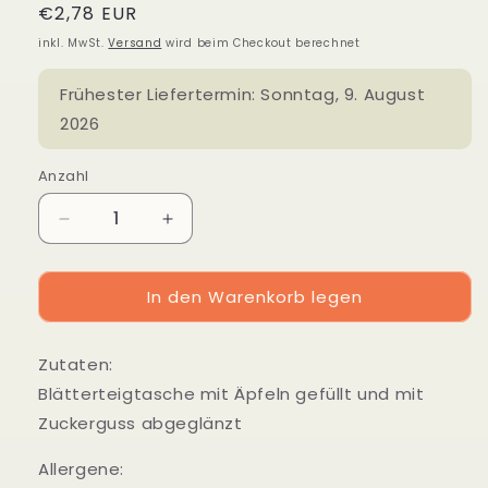
Normaler
€2,78 EUR
Preis
inkl. MwSt.
Versand
wird beim Checkout berechnet
Frühester Liefertermin:
Sonntag, 9. August
2026
Anzahl
Verringere
Erhöhe
die
die
Menge
Menge
In den Warenkorb legen
für
für
Apfeltaschen
Apfeltaschen
Blätterteig
Blätterteig
Zutaten:
Blätterteigtasche mit Äpfeln gefüllt und mit
Zuckerguss abgeglänzt
Allergene: