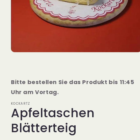
Medien
1
in
Modal
öffnen
Bitte bestellen Sie das Produkt bis 11:45
Uhr am Vortag.
KOCKARTZ
Apfeltaschen
Blätterteig